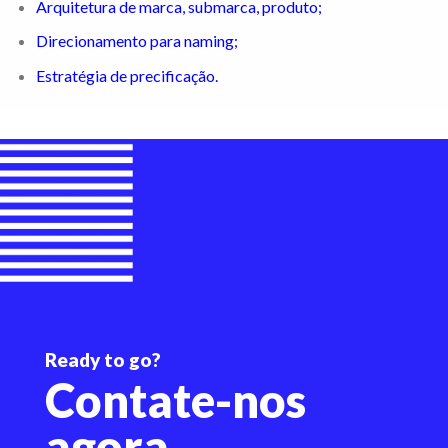
Arquitetura de marca, submarca, produto;
Direcionamento para naming;
Estratégia de precificação.
Ready to go?
Contate-nos
agora