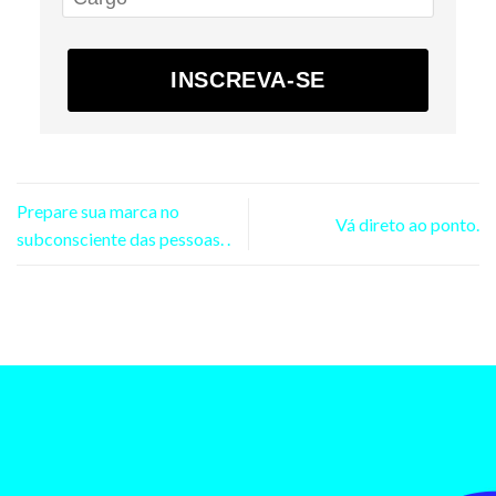
INSCREVA-SE
Prepare sua marca no
Vá direto ao ponto.
subconsciente das pessoas. .