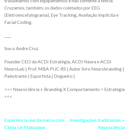
trabalhamos com equipamentos e não somente a teoria.
Cruzamos, também, os dados coletados por EEG
(Eletroencefalograma), Eye Tracking, Avaliação implícita e
Facial Coding.
____
Sou o Andre Cruz.
Founder CEO da ACDI Estratégia, ACDI Neura e ACDI
NeuroLab | Prof. MBA PUC-RS | Autor livro Neurobranding |
Palestrante | Esportista | Dogueiro |
>>> Neurociência + Branding X Comportamento = Estratégia
<<<
Experiência real da marca com
Investigações tradicionais +
Cintia Lie Matuzawa
Neurociência