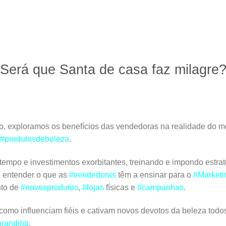
Será que Santa de casa faz milagre
o, exploramos os benefícios das vendedoras na realidade do 
#produtosdebeleza
.
mpo e investimentos exorbitantes, treinando e impondo estraté
s entender o que as
#vendedoras
têm a ensinar para o
#Marketi
nto de
#novosprodutos
,
#lojas
físicas e
#campanhas
.
como influenciam fiéis e cativam novos devotos da beleza todos 
randing
.