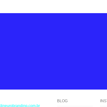
gor
a
BLOG
IN
dineurobranding.com.br