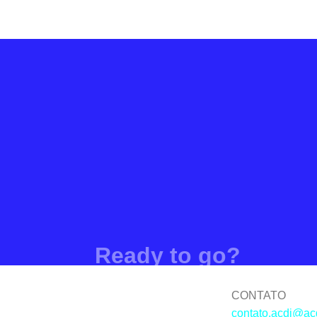
Ready to go?
Contate-nos a
CONTATO
contato.acdi@ac