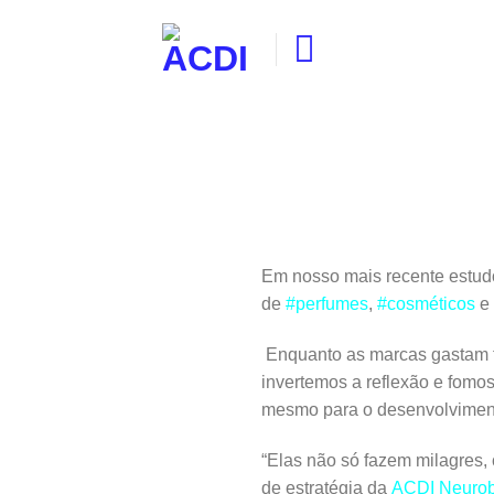
Skip
to
content
Em nosso mais recente estud
de
#perfumes
,
#cosméticos
e
Enquanto as marcas gastam te
invertemos a reflexão e fomo
mesmo para o desenvolvime
“Elas não só fazem milagres, 
de estratégia da
ACDI Neurob