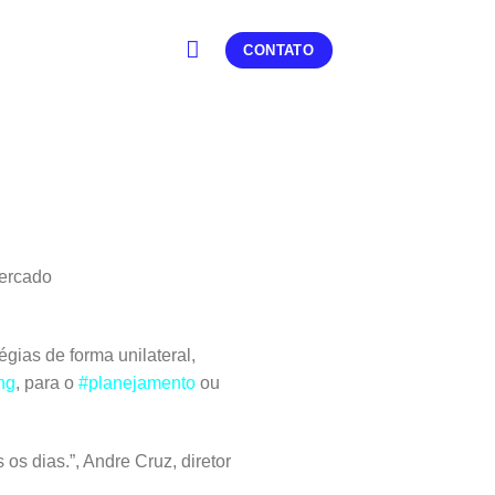
CONTATO
?
mercado
gias de forma unilateral,
ng
, para o
#planejamento
ou
os dias.”, Andre Cruz, diretor