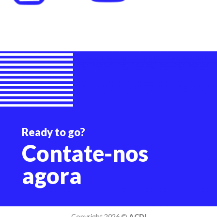
Ready to go?
Contate-nos
agor
a
Copyright 2026 ©
ACDI