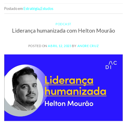
Postado em
Estratégia
,
Estudos
PODCAST
Liderança humanizada com Helton Mourão
POSTED ON
ABRIL 12, 2023
BY
ANDRE CRUZ