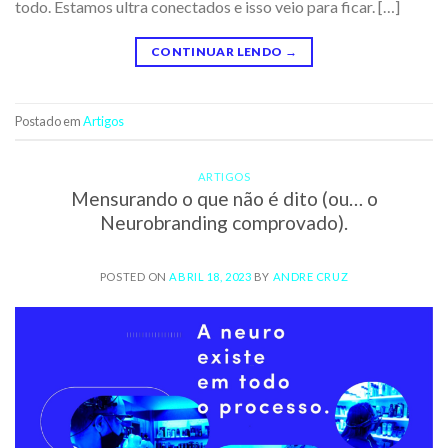
todo. Estamos ultra conectados e isso veio para ficar. […]
CONTINUAR LENDO
→
Postado em
Artigos
ARTIGOS
Mensurando o que não é dito (ou… o
Neurobranding comprovado).
POSTED ON
ABRIL 18, 2023
BY
ANDRE CRUZ