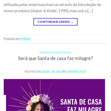
utilizada pelas empresas/marcas através da introdução de
novos produtos (Aaker & Keller, 1990), mas sob a […]
CONTINUAR LENDO
→
Postado em
Artigos
ESTRATÉGIA
,
ESTUDOS
Será que Santa de casa faz milagre?
POSTED ON
ABRIL 18, 2023
BY
ANDRE CRUZ