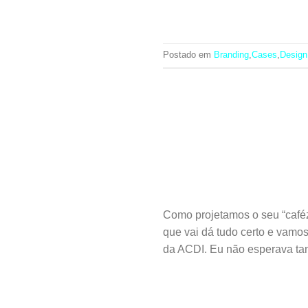
Postado em
Branding
,
Cases
,
Design
Como projetamos o seu “caféz
que vai dá tudo certo e vamo
da ACDI. Eu não esperava tan