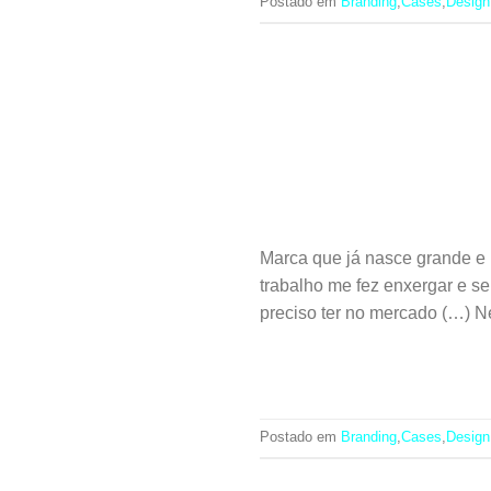
Postado em
Branding
,
Cases
,
Design
Marca que já nasce grande 
trabalho me fez enxergar e se
preciso ter no mercado (…) Ne
Postado em
Branding
,
Cases
,
Design