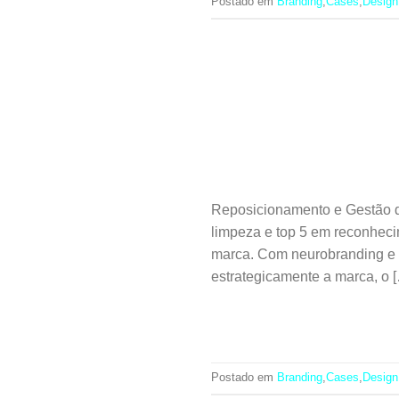
Postado em
Branding
,
Cases
,
Design
Reposicionamento e Gestão 
limpeza e top 5 em reconheci
marca. Com neurobranding e
estrategicamente a marca, o 
Postado em
Branding
,
Cases
,
Design