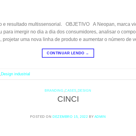
to e resultado multissensorial. OBJETIVO A Neopan, marca vic
rou para imergir no dia a dia dos consumidores, analisar o com
ais, projetar uma nova linha de produto e aumentar o número de v
CONTINUAR LENDO
→
,
Design industrial
BRANDING
,
CASES
,
DESIGN
CINCI
POSTED ON
DEZEMBRO 15, 2022
BY
ADMIN